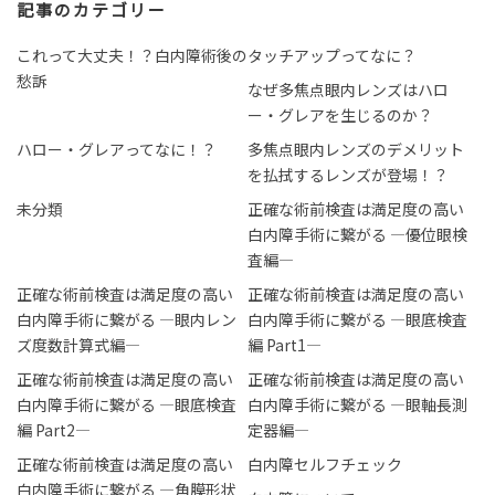
記事のカテゴリー
これって大丈夫！？白内障術後の
タッチアップってなに？
愁訴
なぜ多焦点眼内レンズはハロ
ー・グレアを生じるのか？
ハロー・グレアってなに！？
多焦点眼内レンズのデメリット
を払拭するレンズが登場！？
未分類
正確な術前検査は満足度の高い
白内障手術に繋がる ―優位眼検
査編―
正確な術前検査は満足度の高い
正確な術前検査は満足度の高い
白内障手術に繋がる ―眼内レン
白内障手術に繋がる ―眼底検査
ズ度数計算式編―
編 Part1―
正確な術前検査は満足度の高い
正確な術前検査は満足度の高い
白内障手術に繋がる ―眼底検査
白内障手術に繋がる ―眼軸長測
編 Part2―
定器編―
正確な術前検査は満足度の高い
白内障セルフチェック
白内障手術に繋がる ―角膜形状