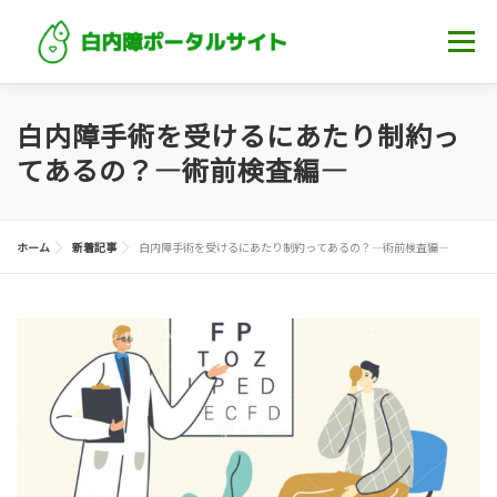
コンテンツへスキップ
メニュー
ホーム
白内障について知る
記事一覧
白内障手術を受けるにあたり制約っ
てあるの？―術前検査編―
眼科・クリニック
ホーム
新着記事
白内障手術を受けるにあたり制約ってあるの？―術前検査編―