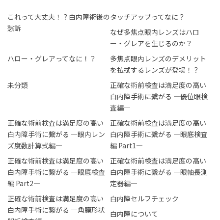
これって大丈夫！？白内障術後の
タッチアップってなに？
愁訴
なぜ多焦点眼内レンズはハロ
ー・グレアを生じるのか？
ハロー・グレアってなに！？
多焦点眼内レンズのデメリット
を払拭するレンズが登場！？
未分類
正確な術前検査は満足度の高い
白内障手術に繋がる ―優位眼検
査編―
正確な術前検査は満足度の高い
正確な術前検査は満足度の高い
白内障手術に繋がる ―眼内レン
白内障手術に繋がる ―眼底検査
ズ度数計算式編―
編 Part1―
正確な術前検査は満足度の高い
正確な術前検査は満足度の高い
白内障手術に繋がる ―眼底検査
白内障手術に繋がる ―眼軸長測
編 Part2―
定器編―
正確な術前検査は満足度の高い
白内障セルフチェック
白内障手術に繋がる ―角膜形状
白内障について