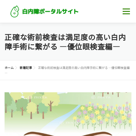
コンテンツへスキップ
メニュー
ホーム
白内障について知る
記事一覧
正確な術前検査は満足度の高い白内
障手術に繋がる ―優位眼検査編―
眼科・クリニック
ホーム
新着記事
正確な術前検査は満足度の高い白内障手術に繋がる ―優位眼検査編
―