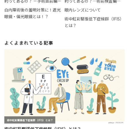
約ってあるの？ －手術直前編－
約ってあるの？―術前検査編―
白内障術後の羞明対策に！遮光
眼内レンズについて
眼鏡・偏光眼鏡とは！？
術中虹彩緊張低下症候群（IFIS）
とは？
よくよまれている記事