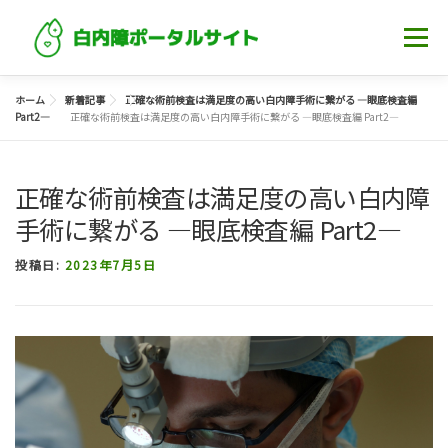
コンテンツへスキップ
メニュー
ホーム
新着記事
正確な術前検査は満足度の高い白内障手術に繋がる ―眼底検査編
ホーム
白内障について知る
記事一覧
Part2―
正確な術前検査は満足度の高い白内障手術に繋がる ―眼底検査編 Part2―
眼科・クリニック
正確な術前検査は満足度の高い白内障
手術に繋がる ―眼底検査編 Part2―
投稿日:
2023年7月5日