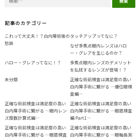
記事のカテゴリー
これって大丈夫！？白内障術後の
タッチアップってなに？
愁訴
なぜ多焦点眼内レンズはハロ
ー・グレアを生じるのか？
ハロー・グレアってなに！？
多焦点眼内レンズのデメリット
を払拭するレンズが登場！？
未分類
正確な術前検査は満足度の高い
白内障手術に繋がる ―優位眼検
査編―
正確な術前検査は満足度の高い
正確な術前検査は満足度の高い
白内障手術に繋がる ―眼内レン
白内障手術に繋がる ―眼底検査
ズ度数計算式編―
編 Part1―
正確な術前検査は満足度の高い
正確な術前検査は満足度の高い
白内障手術に繋がる ―眼底検査
白内障手術に繋がる ―眼軸長測