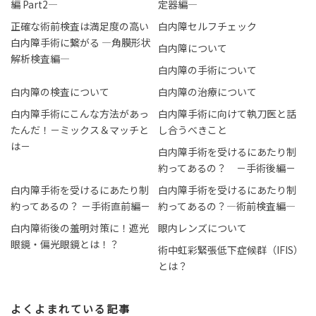
編 Part2―
定器編―
正確な術前検査は満足度の高い
白内障セルフチェック
白内障手術に繋がる ―角膜形状
白内障について
解析検査編―
白内障の手術について
白内障の検査について
白内障の治療について
白内障手術にこんな方法があっ
白内障手術に向けて執刀医と話
たんだ！－ミックス＆マッチと
し合うべきこと
は－
白内障手術を受けるにあたり制
約ってあるの？ －手術後編－
白内障手術を受けるにあたり制
白内障手術を受けるにあたり制
約ってあるの？ －手術直前編－
約ってあるの？―術前検査編―
白内障術後の羞明対策に！遮光
眼内レンズについて
眼鏡・偏光眼鏡とは！？
術中虹彩緊張低下症候群（IFIS）
とは？
よくよまれている記事