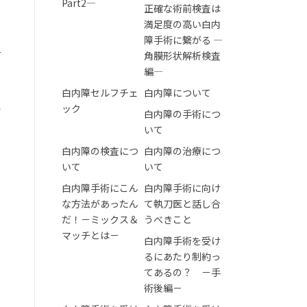
Part2―
正確な術前検査は
満足度の高い白内
障手術に繋がる ―
単
角膜形状解析検査
編―
白内障セルフチェ
白内障について
ック
す
白内障の手術につ
いて
白内障の検査につ
白内障の治療につ
いて
いて
白内障手術にこん
白内障手術に向け
な方法があったん
て執刀医と話し合
だ！－ミックス＆
うべきこと
マッチとは－
白内障手術を受け
るにあたり制約っ
てあるの？ －手
術後編－