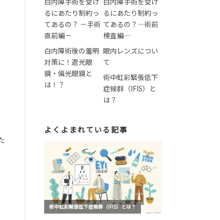
白内障手術を受け
白内障手術を受け
るにあたり制約っ
るにあたり制約っ
てあるの？ －手術
てあるの？―術前
直前編－
検査編―
白内障術後の羞明
眼内レンズについ
対策に！遮光眼
て
鏡・偏光眼鏡と
術中虹彩緊張低下
は！？
症候群（IFIS）と
は？
よくよまれている記事
た