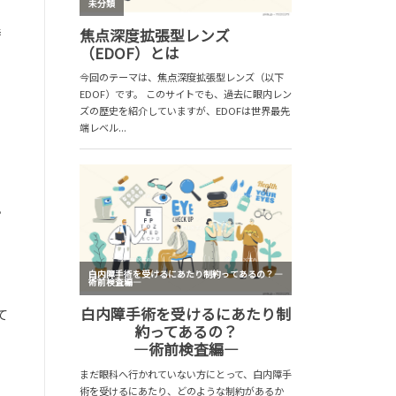
時
。
て