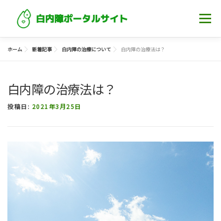
コンテンツへスキップ
メニュー
ホーム
新着記事
白内障の治療について
白内障の治療法は？
ホーム
白内障について知る
記事一覧
白内障の治療法は？
眼科・クリニック
投稿日:
2021年3月25日