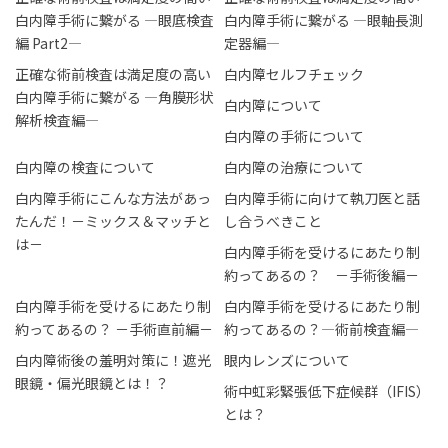
白内障手術に繋がる ―眼底検査
白内障手術に繋がる ―眼軸長測
編 Part2―
定器編―
正確な術前検査は満足度の高い
白内障セルフチェック
白内障手術に繋がる ―角膜形状
白内障について
解析検査編―
白内障の手術について
白内障の検査について
白内障の治療について
白内障手術にこんな方法があっ
白内障手術に向けて執刀医と話
たんだ！－ミックス＆マッチと
し合うべきこと
は－
白内障手術を受けるにあたり制
約ってあるの？ －手術後編－
白内障手術を受けるにあたり制
白内障手術を受けるにあたり制
約ってあるの？ －手術直前編－
約ってあるの？―術前検査編―
白内障術後の羞明対策に！遮光
眼内レンズについて
眼鏡・偏光眼鏡とは！？
術中虹彩緊張低下症候群（IFIS）
とは？