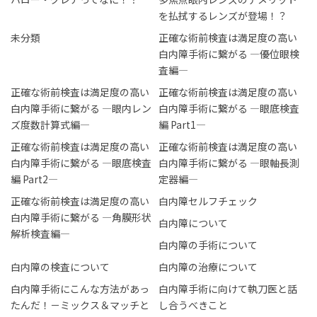
を払拭するレンズが登場！？
未分類
正確な術前検査は満足度の高い
白内障手術に繋がる ―優位眼検
査編―
正確な術前検査は満足度の高い
正確な術前検査は満足度の高い
白内障手術に繋がる ―眼内レン
白内障手術に繋がる ―眼底検査
ズ度数計算式編―
編 Part1―
正確な術前検査は満足度の高い
正確な術前検査は満足度の高い
白内障手術に繋がる ―眼底検査
白内障手術に繋がる ―眼軸長測
編 Part2―
定器編―
正確な術前検査は満足度の高い
白内障セルフチェック
白内障手術に繋がる ―角膜形状
白内障について
解析検査編―
白内障の手術について
白内障の検査について
白内障の治療について
白内障手術にこんな方法があっ
白内障手術に向けて執刀医と話
たんだ！－ミックス＆マッチと
し合うべきこと